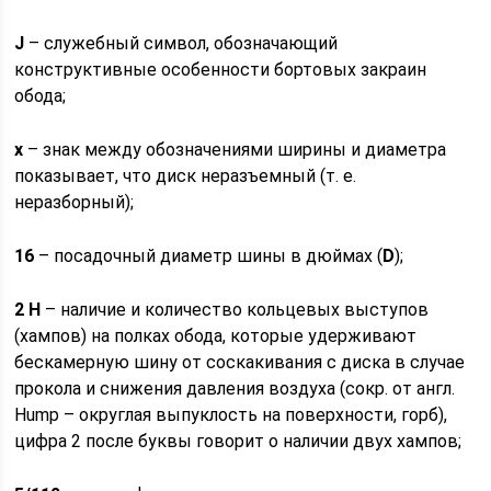
J
– служебный символ, обозначающий
конструктивные особенности бортовых закраин
обода;
х
– знак между обозначениями ширины и диаметра
показывает, что диск неразъемный (т. е.
неразборный);
16
– посадочный диаметр шины в дюймах (
D
);
2 Н
– наличие и количество кольцевых выступов
(хампов) на полках обода, которые удерживают
бескамерную шину от соскакивания с диска в случае
прокола и снижения давления воздуха (сокр. от англ.
Hump – округлая выпуклость на поверхности, горб),
цифра 2 после буквы говорит о наличии двух хампов;