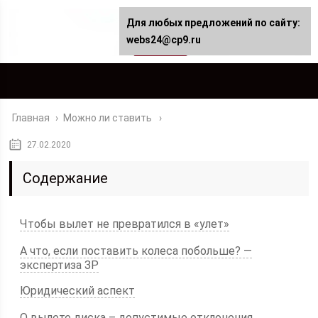
Для любых предложений по сайту:
webs24@cp9.ru
Главная
›
Можно ли ставить
27.02.2020
Содержание
Чтобы вылет не превратился в «улет»
А что, если поставить колеса побольше? —
экспертиза ЗР
Юридический аспект
О вылете диска – допустимые отклонения