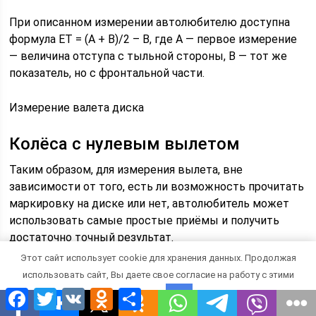
При описанном измерении автолюбителю доступна
формула ЕТ = (А + В)/2 – В, где А — первое измерение
— величина отступа с тыльной стороны, В — тот же
показатель, но с фронтальной части.
Измерение валета диска
Колёса с нулевым вылетом
Таким образом, для измерения вылета, вне
зависимости от того, есть ли возможность прочитать
маркировку на диске или нет, автолюбитель может
использовать самые простые приёмы и получить
достаточно точный результат.
Этот сайт использует cookie для хранения данных. Продолжая
Конкретный пример: первый замер показал значение
использовать сайт, Вы даете свое согласие на работу с этими
А = 143 мм, В = 43 мм. Суммарное значение ЕТ = (А + В)
Facebook
Twitter
VK
Odnoklassniki
Отправить
файлами.
OK
/ 2 – В = (143 + 43) / 2 – 43 = 186 / 2 – 43 = 93 – 43 = 50