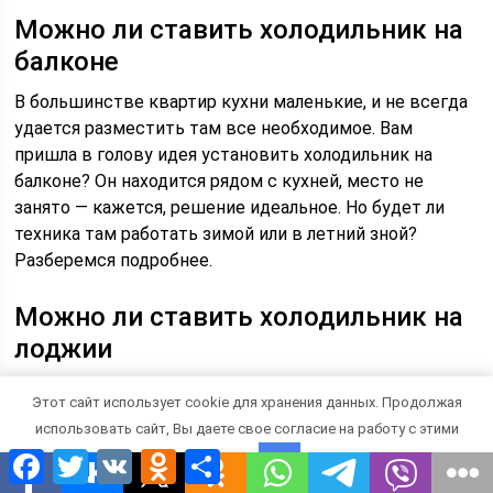
Можно ли ставить холодильник на
балконе
В большинстве квартир кухни маленькие, и не всегда
удается разместить там все необходимое. Вам
пришла в голову идея установить холодильник на
балконе? Он находится рядом с кухней, место не
занято — кажется, решение идеальное. Но будет ли
техника там работать зимой или в летний зной?
Разберемся подробнее.
Можно ли ставить холодильник на
лоджии
Чтобы понять, можно ли держать холодильник
Этот сайт использует cookie для хранения данных. Продолжая
«Атлант», «Самсунг», «Индезит», «Беко» или другой
использовать сайт, Вы даете свое согласие на работу с этими
марки на балконе, нужно разобраться в принципе
Facebook
Twitter
VK
Odnoklassniki
Отправить
файлами.
OK
работы.