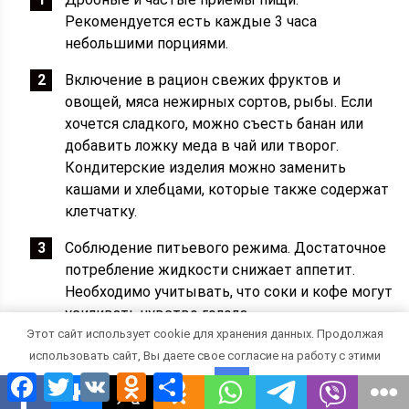
Рекомендуется есть каждые 3 часа
небольшими порциями.
Включение в рацион свежих фруктов и
овощей, мяса нежирных сортов, рыбы. Если
хочется сладкого, можно съесть банан или
добавить ложку меда в чай или творог.
Кондитерские изделия можно заменить
кашами и хлебцами, которые также содержат
клетчатку.
Соблюдение питьевого режима. Достаточное
потребление жидкости снижает аппетит.
Необходимо учитывать, что соки и кофе могут
усиливать чувство голода.
Этот сайт использует cookie для хранения данных. Продолжая
использовать сайт, Вы даете свое согласие на работу с этими
Facebook
Twitter
VK
Odnoklassniki
Отправить
По возможности рекомендуется отвлекаться от
файлами.
OK
мыслей о сладком. Длительные прогулки и занятия