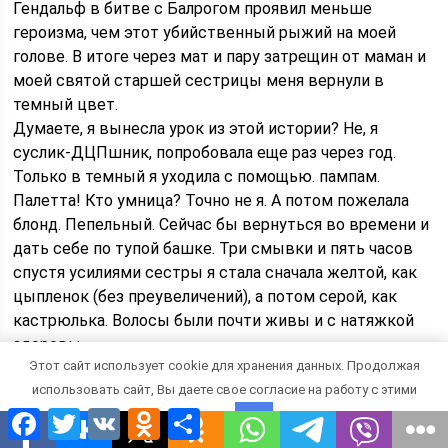
Гендальф в битве с Балрогом проявил меньше
героизма, чем этот убийственный рыжий на моей
голове. В итоге через мат и пару затрещин от маман и
моей святой старшей сестрицы меня вернули в
темный цвет.
Думаете, я вынесла урок из этой истории? Не, я
суслик-ДЦПшник, попробовала еще раз через год.
Только в темный я уходила с помощью. пампам.
Палетта! Кто умница? Точно не я. А потом пожелала
блонд. Пепельный. Сейчас бы вернуться во времени и
дать себе по тупой башке. Три смывки и пять часов
спустя усилиями сестры я стала сначала желтой, как
цыпленок (без преувеличений), а потом серой, как
кастрюлька. Волосы были почти живы и с натяжкой
здоровы.
Этот сайт использует cookie для хранения данных. Продолжая
В чем мораль? Если вы не готовы отращивать волосы
использовать сайт, Вы даете свое согласие на работу с этими
с нуля или тратить три раза по 5-7 часов в салоне
Facebook
Twitter
VK
Odnoklassniki
Отправить
(каждый такой заход обойдется минимум в 3000
файлами.
OK
рублей), а перемены любите и уважаете, не