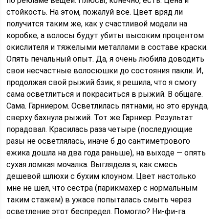
по рекламе вещей. Плюсы, конечно, есть. Цена и
стойкость. На этом, пожалуй все. Цвет вряд ли
получится таким же, как у счастливой модели на
коробке, а волосы будут убиты высоким процентом
окислителя и тяжелыми металлами в составе краски.
Опять печальный опыт. Да, я очень любила доводить
свои несчастные волосюшки до состояния пакли. И,
продолжая свой рыжий бзик, я решила, что я смогу
сама осветлиться и покраситься в рыжий. В общаге.
Сама. Гарниером. Осветлилась пятнами, но это ерунда,
сверху бахнула рыжий. Тот же Гарниер. Результат
порадовал. Красилась раза четыре (последующие
разы не осветлялась, иначе б до сантиметрового
ежика дошла на два года раньше), на выходе — опять
сухая ломкая мочалка. Выглядела я, как смесь
дешевой шлюхи с бухим клоуном. Цвет настолько
мне не шел, что сестра (парикмахер с нормальным
таким стажем) в ужасе попыталась смыть через
осветление этот беспредел. Помогло? Ни-фи-га.