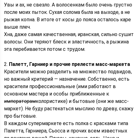
Увы и ах, не свезло. А волосенкам было очень грустно
после моих пыток. Сухая солома была на выходе, а не
рыжая копна. В итоге от косы до пояса осталось каре
выше плеч.
Хна, даже самая качественная, иранская, сильно сушит
волосы. Они теряют блеск и эластичность, а рыжина
эта перебивается потом с трудом.
2.
Палетт, Гарниер и прочие прелести масс-маркета
Красители можно разделить на множество подвидов,
но важный критерий — назначение. Собственно, есть
красители профессиональные (ими работают в
основном мастера и особы приближенные к
императорам
колористике) и бытовые (они же масс-
маркет). Не буду растекаться мыслию по древу, скажу
про бытовые.
В каждом супермаркете есть полка с красками типа
Палетта, Гарниера, Сьосса и прочих всем известных