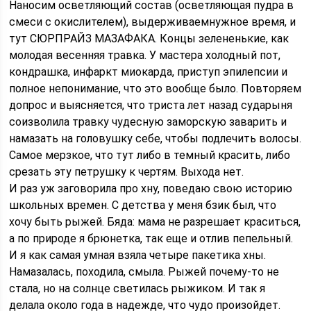
Наносим осветляющий состав (осветляющая пудра в
смеси с окислителем), выдерживаемнужное время, и
тут СЮРПРАЙЗ МАЗАФАКА. Концы зелененькие, как
молодая весенняя травка. У мастера холодный пот,
кондрашка, инфаркт миокарда, приступ эпилепсии и
полное непонимание, что это вообще было. Повторяем
допрос и выясняется, что триста лет назад сударыня
соизволила травку чудесную заморскую заварить и
намазать на головушку себе, чтобы подлечить волосы.
Самое мерзкое, что тут либо в темный красить, либо
срезать эту петрушку к чертям. Выхода нет.
И раз уж заговорила про хну, поведаю свою историю
школьных времен. С детства у меня бзик был, что
хочу быть рыжей. Бяда: мама не разрешает краситься,
а по природе я брюнетка, так еще и отлив пепельный.
И я как самая умная взяла четыре пакетика хны.
Намазалась, походила, смыла. Рыжей почему-то не
стала, но на солнце светилась рыжиком. И так я
делала около года в надежде, что чудо произойдет.