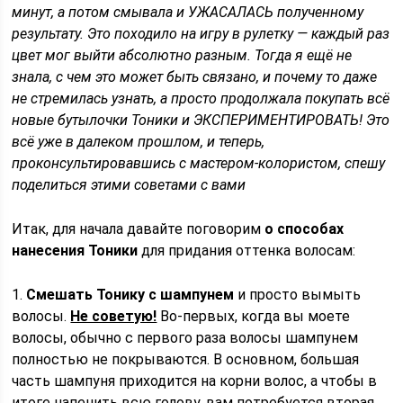
минут, а потом смывала и УЖАСАЛАСЬ полученному
результату. Это походило на игру в рулетку — каждый раз
цвет мог выйти абсолютно разным. Тогда я ещё не
знала, с чем это может быть связано, и почему то даже
не стремилась узнать, а просто продолжала покупать всё
новые бутылочки Тоники и ЭКСПЕРИМЕНТИРОВАТЬ! Это
всё уже в далеком прошлом, и теперь,
проконсультировавшись с мастером-колористом, спешу
поделиться этими советами с вами
Итак, для начала давайте поговорим
о способах
нанесения Тоники
для придания оттенка волосам:
1.
Смешать Тонику с шампунем
и просто вымыть
волосы.
Не советую!
Во-первых, когда вы моете
волосы, обычно с первого раза волосы шампунем
полностью не покрываются. В основном, большая
часть шампуня приходится на корни волос, а чтобы в
итоге напенить всю голову, вам потребуется вторая