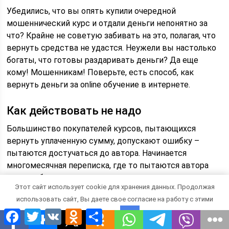
Убедились, что вы опять купили очередной
мошеннический курс и отдали деньги непонятно за
что? Крайне не советую забивать на это, полагая, что
вернуть средства не удастся. Неужели вы настолько
богаты, что готовы раздаривать деньги? Да еще
кому! Мошенникам! Поверьте, есть способ, как
вернуть деньги за online обучение в интернете.
Как действовать не надо
Большинство покупателей курсов, пытающихся
вернуть уплаченную сумму, допускают ошибку –
пытаются достучаться до автора. Начинается
многомесячная переписка, где то пытаются автора
разжалобить, то угрожать ему, то просто настаивать
Этот сайт использует cookie для хранения данных. Продолжая
на возврате средств. Ну а что тот? Либо
использовать сайт, Вы даете свое согласие на работу с этими
отмалчивается, либо обещает вернуть деньги, но все
Facebook
Twitter
VK
Odnoklassniki
Отправить
тянет с этим, либо прямым текстом посылает. В итоге
файлами.
OK
вытреплены все нервы, а денег все равно нет.