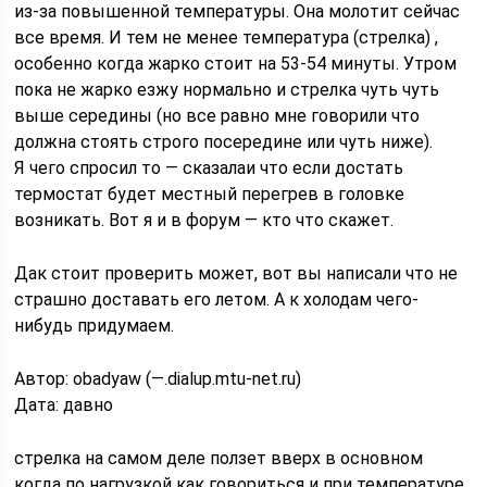
из-за повышенной температуры. Она молотит сейчас
все время. И тем не менее температура (стрелка) ,
особенно когда жарко стоит на 53-54 минуты. Утром
пока не жарко езжу нормально и стрелка чуть чуть
выше середины (но все равно мне говорили что
должна стоять строго посередине или чуть ниже).
Я чего спросил то — сказалаи что если достать
термостат будет местный перегрев в головке
возникать. Вот я и в форум — кто что скажет.
Дак стоит проверить может, вот вы написали что не
страшно доставать его летом. А к холодам чего-
нибудь придумаем.
Автор: obadyaw (—.dialup.mtu-net.ru)
Дата: давно
стрелка на самом деле ползет вверх в основном
когда по нагрузкой как говориться и при температуре