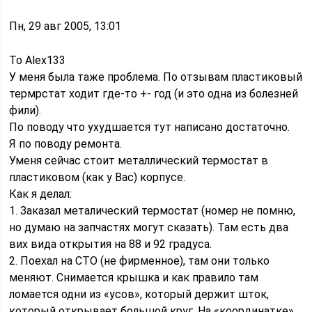
Пн, 29 авг 2005, 13:01
To Alex133
У меня была таже проблема. По отзывам пластиковый
термрстат ходит где-то +- год (и это одна из болезней
фили).
По поводу что ухудшается тут написано достаточно.
Я по поводу ремонта.
Уменя сейчас стоит металлический термостат в
пластиковом (как у Вас) корпусе.
Как я делал:
1. Заказал металический термостат (номер не помню,
но думаю на запчастях могут сказать). Там есть два
вих вида открытия на 88 и 92 градуса.
2. Поехал на СТО (не фирменное), там они только
меняют. Снимается крышка и как правило там
ломается одни из «усов», который держит шток,
который открывает большой круг. На «координатке»