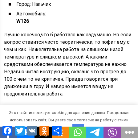
Город: Нальчик
Автомобиль:
W126
Лучше конечно,что б работало как задуманно. Но если
вопрос ставится чисто теоритически, то пофиг ему с
чем и как. Нежелательна работа на слишком низой
температуре и слишком высокой. А какими
средствами обеспечивается температура не важно.
Недавно читал инструкцию, сказано что прогрев до
100 с чем то не критичен. Правда говорится при
движении в гору. И наверно имеется ввиду не
продолжительная работа.
#5 ОФФЛАЙН O_2
Этот сайт использует cookie для хранения данных. Продолжая
использовать сайт, Вы даете свое согласие на работу с этими
Facebook
Twitter
VK
Odnoklassniki
Отправить
файлами.
OK
Мерсоводы