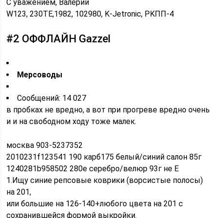
С уважением, Валерий
W123, 230TE,1982, 102980, K-Jetronic, РKПП-4
#2 ОФФЛАЙН Gazzel
Мерсоводы
Cообщений: 14 027
в пробках не вредно, а вот при прогреве вредно очень
и и на свободном ходу тоже малек.
москва 903-5237352
2010231f123541 190 карб175 белый/синий салон 85г
1240281b958502 280e серебро/велюр 93г не Е
1.Ищу синие репсовые коврики (ворсистые полосы)
на 201,
или большие на 126-140+любого цвета на 201 с
сохранившейся формой выкройки.