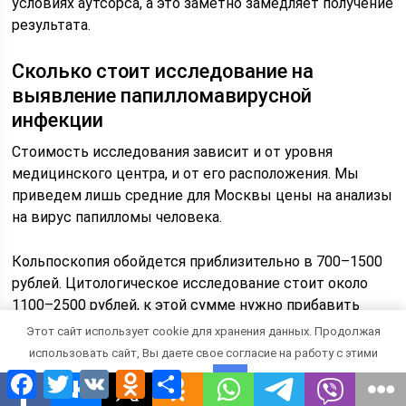
условиях аутсорса, а это заметно замедляет получение
результата.
Сколько стоит исследование на
выявление папилломавирусной
инфекции
Стоимость исследования зависит и от уровня
медицинского центра, и от его расположения. Мы
приведем лишь средние для Москвы цены на анализы
на вирус папилломы человека.
Кольпоскопия обойдется приблизительно в 700–1500
рублей. Цитологическое исследование стоит около
1100–2500 рублей, к этой сумме нужно прибавить
стоимость забора мазка — 300–600 рублей.
Этот сайт использует cookie для хранения данных. Продолжая
использовать сайт, Вы даете свое согласие на работу с этими
Гистологическое исследование стоит 2000–3000
Facebook
Twitter
VK
Odnoklassniki
Отправить
файлами.
OK
рублей, а забор биоптата — около 400 рублей.