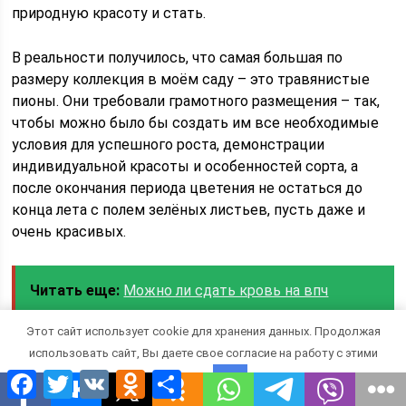
природную красоту и стать.
В реальности получилось, что самая большая по
размеру коллекция в моём саду – это травянистые
пионы. Они требовали грамотного размещения – так,
чтобы можно было бы создать им все необходимые
условия для успешного роста, демонстрации
индивидуальной красоты и особенностей сорта, а
после окончания периода цветения не остаться до
конца лета с полем зелёных листьев, пусть даже и
очень красивых.
Читать еще:
Можно ли сдать кровь на впч
Этот сайт использует cookie для хранения данных. Продолжая
Для начала я разделила пионы по видам и срокам
использовать сайт, Вы даете свое согласие на работу с этими
цветения. Все суперранние (20–25 мая) видовые
Facebook
Twitter
VK
Odnoklassniki
Отправить
файлами.
OK
пионы и Ито-гибриды были посажены в