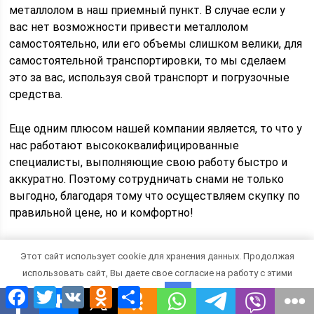
металлолом в наш приемный пункт. В случае если у
вас нет возможности привести металлолом
самостоятельно, или его объемы слишком велики, для
самостоятельной транспортировки, то мы сделаем
это за вас, используя свой транспорт и погрузочные
средства.
Еще одним плюсом нашей компании является, то что у
нас работают высококвалифицированные
специалисты, выполняющие свою работу быстро и
аккуратно. Поэтому сотрудничать снами не только
выгодно, благодаря тому что осуществляем скупку по
правильной цене, но и комфортно!
Сдавая ж/д металлолом соблюдайте
Этот сайт использует cookie для хранения данных. Продолжая
законодательство
использовать сайт, Вы даете свое согласие на работу с этими
Facebook
Twitter
VK
Odnoklassniki
Отправить
Законом установлено, что железнодорожный лом
файлами.
OK
можно сдавать только с документами