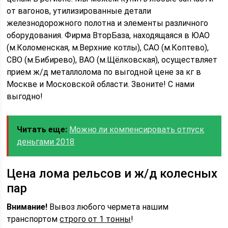
от вагонов, утилизированные детали
железнодорожного полотна и элементы различного
оборудования. Фирма ВторБаза, находящаяся в ЮАО
(м.Коломенская, м.Верхние котлы), САО (м.Коптево),
СВО (м.Бибирево), ВАО (м.Щёлковская), осуществляет
прием ж/д металлолома по выгодной цене за кг в
Москве и Московской области. Звоните! С нами
выгодно!
Читать еще:
Можно ли компенсировать отпуск
деньгами 2018
Цена лома рельсов и ж/д колесных
пар
Внимание!
Вывоз любого чермета нашим
транспортом
строго от 1 тонны
!