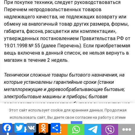
При покупке техники, следует руководствоваться
Перечнем непродовольственных товаров
надлежащего качества, не подлежащих возврату или
обмену на аналогичный товар других размера, формы,
габарита, фасона, расцветки или комплектации»,
утвержденных постановлением Правительства РФ от
19.01.1998 № 55 (далее Перечень). Если приобретаемая
вещь включена в данный список, ее нельзя вернуть в
магазин в течение 2 недель.
Технически сложные товары бытового назначения, на
которые установлены гарантийные сроки (станки
металлорежущие и деревообрабатывающие бытовые;
электробытовые машины и приборы; бытовая
радиоэлектронная аппаратура; бытовая вычислительная
Этот сайт использует cookie для хранения данных. Продолжая
и множительная техника; фото- и киноаппаратура;
использовать сайт, Вы даете свое согласие на работу с этими
телефонные аппараты и факсимильная аппаратура;
Facebook
Twitter
VK
Odnoklassniki
Отправить
электромузыкальные инструменты; игрушки
файлами.
OK
электронные, бытовое газовое оборудование и