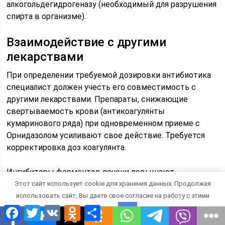
алкогольдегидрогеназу (необходимый для разрушения
спирта в организме).
Взаимодействие с другими
лекарствами
При определении требуемой дозировки антибиотика
специалист должен учесть его совместимость с
другими лекарствами. Препараты, снижающие
свертываемость крови (антикоагулянты
кумаринового ряда) при одновременном приеме с
Орнидазолом усиливают свое действие. Требуется
корректировка доз коагулянта.
Ингибиторы ферментов печени повышают
концентрацию Орнидазола, он же в сочетании с
Этот сайт использует cookie для хранения данных. Продолжая
Векурония бромидом удлиняет расслабляющее
использовать сайт, Вы даете свое согласие на работу с этими
действие последнего.
Facebook
Twitter
VK
Odnoklassniki
Отправить
файлами.
OK