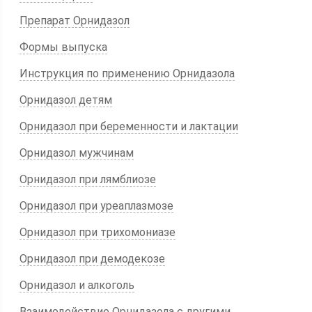
Препарат Орнидазол
Формы выпуска
Инструкция по применению Орнидазола
Орнидазол детям
Орнидазол при беременности и лактации
Орнидазол мужчинам
Орнидазол при лямблиозе
Орнидазол при уреаплазмозе
Орнидазол при трихомониазе
Орнидазол при демодекозе
Орнидазол и алкоголь
Взаимодействие Орнидазола с другими