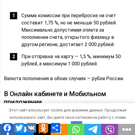
Сумма комиссии при переброске на счет
составит 1,75 %, но не меньше 50 рублей.
Максимально допустимая оплата за
пополнении счета, открытого физлицу в
другом регионе, достигает 2 000 рублей.
При отправке на карту — 1,5 %, минимум 50
рублей, а максимум 1 000 рублей.
Валюта пополнения в обоих случаях — рубли России.
В Онлайн кабинете и Мобильном
приложении
Этот сайт использует cookie для хранения данных. Продолжая
Сбербанк предлагает своим клиентам два
использовать сайт, Вы даете свое согласие на работу с этими
дистанционных канала доступа: личный кабинет и
Facebook
Twitter
VK
Odnoklassniki
Отправить
файлами.
OK
мобильный банк. Для пополнения картсчета через них
могут быть использованы собственные средства,