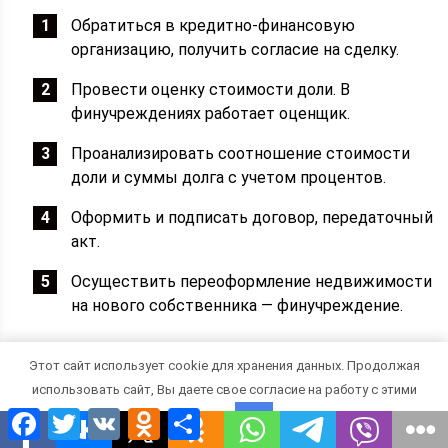
Обратиться в кредитно-финансовую
организацию, получить согласие на сделку.
Провести оценку стоимости доли. В
финучреждениях работает оценщик.
Проанализировать соотношение стоимости
доли и суммы долга с учетом процентов.
Оформить и подписать договор, передаточный
акт.
Осуществить переоформление недвижимости
на нового собственника — финучреждение.
Этот сайт использует cookie для хранения данных. Продолжая
Читать еще:
Можно ли вывести деньги с игры
использовать сайт, Вы даете свое согласие на работу с этими
миллионер
Facebook
Twitter
VK
Odnoklassniki
Отправить
файлами.
OK