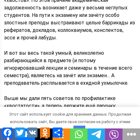
«хвостов». По этой причине академическая
задолженность возникает даже у весьма неглупых
студентов. На пути к экзамену или зачёту особо
злостные преподы выстраивают целые баррикады из
рефератов, докладов, коллоквиумов, конспектов,
эссе и прочей лабуды.
И вот вы весь такой умный, великолепно
разбирающийся в предмете (и потому
игнорировавший лекции и семинары в течение всего
семестра), являетесь на зачёт или экзамен… А
преподаватель расплывается в ехидной ухмылочке.
Выше мы дали пять советов по профилактике
«хвостатости», а теперь держите ещё парочку:
Этот сайт использует cookie для хранения данных. Продолжая
№6.
Если вы внезапно и вдруг, вынырнув из пучины
использовать сайт, Вы даете свое согласие на работу с этими
важных дел, заметили приближение зачётной недели и
Facebook
Twitter
VK
Odnoklassniki
Отправить
файлами.
OK
экзаменационной сессии – немедленно узнавайте,