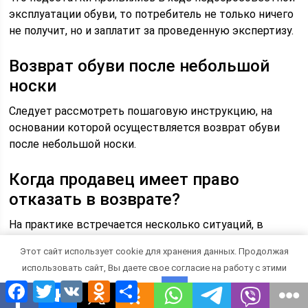
эксплуатации обуви, то потребитель не только ничего
не получит, но и заплатит за проведенную экспертизу.
Возврат обуви после небольшой
носки
Следует рассмотреть пошаговую инструкцию, на
основании которой осуществляется возврат обуви
после небольшой носки.
Когда продавец имеет право
отказать в возврате?
На практике встречается несколько ситуаций, в
которых за продавцом обуви закрепляется право
Этот сайт использует cookie для хранения данных. Продолжая
отказа в возврате. К этим аспектам можно отнести:
использовать сайт, Вы даете свое согласие на работу с этими
Facebook
Twitter
VK
Odnoklassniki
Отправить
файлами.
OK
наличие повреждений, которые сформировались
в ходе носки товарных позиций не по сезону