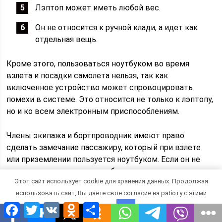
Лэптоп может иметь любой вес.
Он не относится к ручной клади, а идет как
отдельная вещь.
Кроме этого, пользоваться ноутбуком во время
взлета и посадки самолета нельзя, так как
включенное устройство может спровоцировать
помехи в системе. Это относится не только к лэптопу,
но и ко всем электронным приспособлениям.
Члены экипажа и бортпроводник имеют право
сделать замечание пассажиру, который при взлете
или приземлении пользуется ноутбуком. Если он не
отключит его, у него могут быть серьезные
Этот сайт использует cookie для хранения данных. Продолжая
проблемы, так как это нарушение правил техники
использовать сайт, Вы даете свое согласие на работу с этими
безопасности. Нарушителя может ожидать штраф или
Facebook
Twitter
VK
Odnoklassniki
Отправить
даже суд.
файлами.
OK