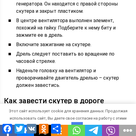
генератора. Он находится с правой стороны
скутера и закрыт пластиком.
В центре вентилятора выполнен элемент,
похожий на гайку. Подберите к нему биту и
зажмите ее в дрель.
Включите зажигание на скутере.
Дрель следует поставить во вращение по
часовой стрелке.
Наденьте головку на вентилятор и
проворачивайте двигатель дрелью – скутер
должен завестись.
Как завести скутер в дороге
Этот сайт использует cookie для хранения данных. Продолжая
Итак, мы уже умело заводим двигатель при помощи
использовать сайт, Вы даете свое согласие на работу с этими
дрели. Но в дороге дрель бесполезна. Имея при себе
Facebook
Twitter
VK
Odnoklassniki
Отправить
минимум инструмента и небольшую веревку можно
файлами.
OK
исправить это дело.