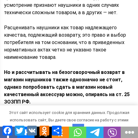
усмотрение признают наушники в одних случаях
технически сложным товаром, а в других — нет.
Расценивать наушники как товар надлежащего
качества, подлежащий возврату, это право и выбор
потребителя на том основании, что в приведенных
нормативных актах четко не указано такое
наименование товара.
Но и рассчитывать на безоговорочный возврат в
магазин наушников также однозначно не стоит,
однако попробовать сдать в магазин новый
качественный аксессуар можно, опираясь на ст. 25
ЗОЗПП РФ.
Этот сайт использует cookie для хранения данных. Продолжая
Условия и порядок
использовать сайт, Вы даете свое согласие на работу с этими
Facebook
Twitter
VK
Odnoklassniki
Отправить
Новое, но не подошедшее потребителю устройство
файлами.
OK
для персонального прослушивания музыки или