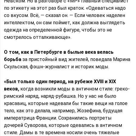
Невском. Но в разговоре с «МР» главный специалист
по этикету на этот раз был краток. «Одеваться надо
со вкусом. Всё, — сказал он. — Если человек наделен
интеллектом, он сам поймет, как должна выглядеть
одежда на определенной фигуре, чтобы это не
смотрелось отталкивающе».
О том, как в Петербурге в былые века велась
борьба
за пристойный вид жителей, поведала Марина
Скульская, фэшн-журналист и историк моды.
«Был только один период, на рубеже XVIII и XIX
веков,
когда возникли моды в античном стиле: греко-
римский наряд, наряд-рубашка. Но у нас не было
красавиц, которые надевали бы такие вещи на голое
тело, как это делала, например, Жозефина, будущая
императрица Франции. Сохранились портреты
дочерей Суворова, которые одевались в античном
стиле. Дамы в те времена носили очень тяжелые