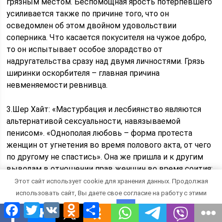
грязным местом. Беспомощная ярость потерпевшего
усиливается также по причине того, что он
осведомлен об этом двойном удовольствии
соперника. Что касается покусителя на чужое добро,
то он испытывает особое злорадство от
надругательства сразу над двумя личностями. Грязь
ширинки оскорбителя – главная причина
невменяемости ревнивца.
3.Шер Хайт: «Мастурбация и лесбиянство являются
альтернативой сексуальности, навязываемой
пенисом». «Однополая любовь – форма протеста
женщин от угнетения во время полового акта, от чего
по другому не спастись». Она же пришла и к другим
выводам в отношении прав женщин во время соития:
«Насилие – это пенис», «извергнуть сперму значит
Этот сайт использует cookie для хранения данных. Продолжая
осквернить женщину», «женщин. е**т, е**т, е**т,
использовать сайт, Вы даете свое согласие на работу с этими
причем и в браке, и везде и всюду».
Facebook
Twitter
VK
Odnoklassniki
Отправить
файлами.
OK